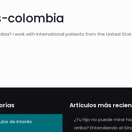
s-colombia
ombia? I work with international patients from the United Sta
orías
Artículos más recie
¿Tu hijo no puede mirar ha
ulos de Interés
arriba? Entendiendo el Sí