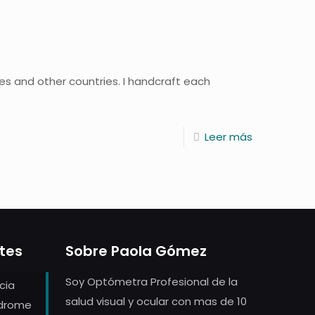
tes and other countries. I handcraft each
Leer más
ntes
Sobre Paola Gómez
Soy Optómetra Profesional de la
cia
salud visual y ocular con mas de 10
ndrome