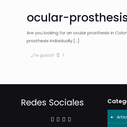
ocular-prosthesi
Are you looking for an ocular prosthesis in Col
prosthesis individually
[…]
¿Te gusta?
1
Redes Sociales
Categ
Artic