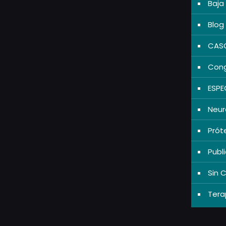
Baja 
Blog
CASO
Cong
ESPE
Neur
Prót
Publ
Sin 
Tera