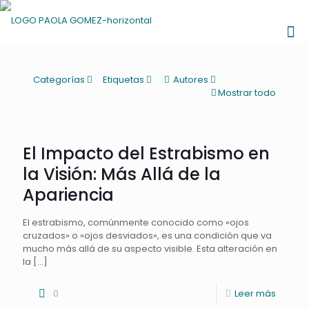
Categorías
Etiquetas
Autores
Mostrar todo
El Impacto del Estrabismo en
la Visión: Más Allá de la
Apariencia
El estrabismo, comúnmente conocido como «ojos
cruzados» o «ojos desviados», es una condición que va
mucho más allá de su aspecto visible. Esta alteración en
la
[…]
0
Leer más