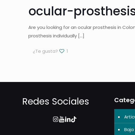
ocular-prosthesi
Are you looking for an ocular prosthesis in Col
prosthesis individually
[…]
¿Te gusta?
1
Redes Sociales
Categ
Artic
Baja 