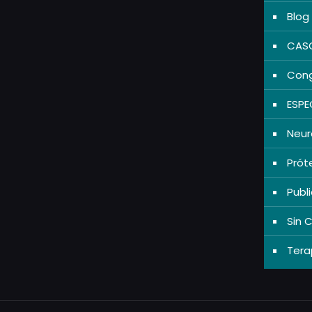
Blog
CASO
Cong
ESPE
Neur
Prót
Publ
Sin 
Tera