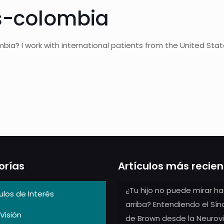
s-colombia
ombia? I work with international patients from the United Sta
orías
Artículos más recie
¿Tu hijo no puede mirar ha
ulos de Interés
arriba? Entendiendo el Sí
Visión
de Brown desde la Neurovi