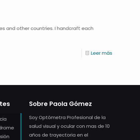
tes and other countries. I handcraft each
Leer más
ntes
Sobre Paola Gómez
Soy Optómetra Profesional de la
cia
salud visual y ocular con mas de 10
ndrome
años de trayectoria en el
sión