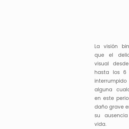
La visión bi
que el deli
visual desd
hasta los 6
interrump
alguna cualq
en este peri
daño grave en
su ausencia
vida.