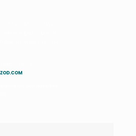
to nuclear o supra
 neurológico, puede
empre la visión de un
RMACION AQUI:
ZOD.COM
formación con nosotros
706