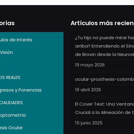
orías
Artículos más recie
¿Tu hijo no puede mirar ha
ulos de Interés
arriba? Entendiendo el Sí
Visión
de Brown desde la Neurovi
19 mayo 2026
S REALES
ocular-prosthesis-colomb
19 abril 2026
resos y Ponencias
CIALIDADES
El Cover Test: Una Ventan
Crucial a la Alineación de 
optometría
15 junio 2025
esis Ocular