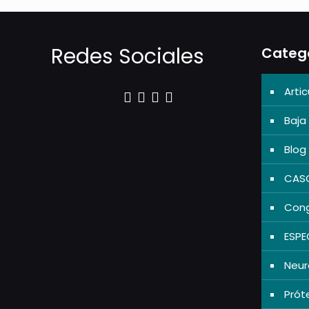
Redes Sociales
Categ
Artic
Baja 
Blog
CASO
Cong
ESPE
Neur
Prót