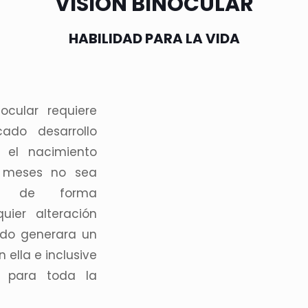
VISIÓN BINOCULAR
HABILIDAD PARA LA VIDA
nocular requiere
cado desarrollo
e el nacimiento
 meses no sea
ido de forma
uier alteración
odo generara un
 ella e inclusive
 para toda la