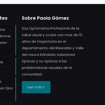
ntes
Sobre Paola Gómez
Soy Optómetra Profesional de la
cia
salud visual y ocular con mas de 10
ndrome
años de trayectoria en el
sión
departamento del Risaralda y Valle
del cauca brindado soluciones
ópticas y no ópticas a las
ia
problemáticas visuales de la
comunidad.
a
Leer más
tus Ojos