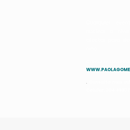
Cualquier even
nuclear a nivel
afectar para si
niño
CONSULTA MAS INFO
WWW.PAOLAGOME
.
Consulta mas in
Celular: 304 4987